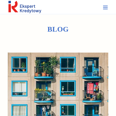
BLOG
HOME
O MNIE
OFERTA
KALKULATOR KREDYTOWY
KONTAKT
BLOG